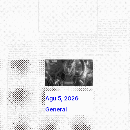
Agu 5, 2026
·
General