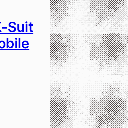
-Suit
bile