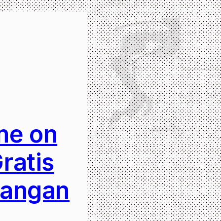
me on
ratis
Jangan