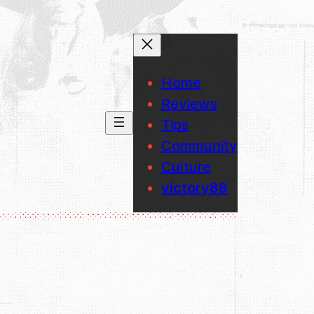
Home
Reviews
Tips
Community
Culture
victory88