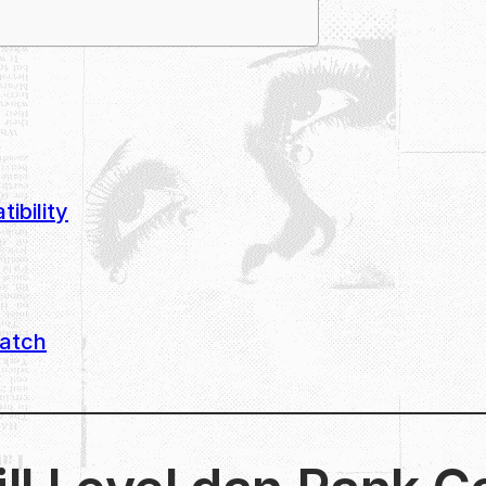
ibility
Match