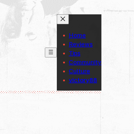
Home
Reviews
Tips
Community
Culture
victory88