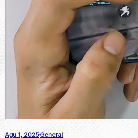
Agu 1, 2025
General
·