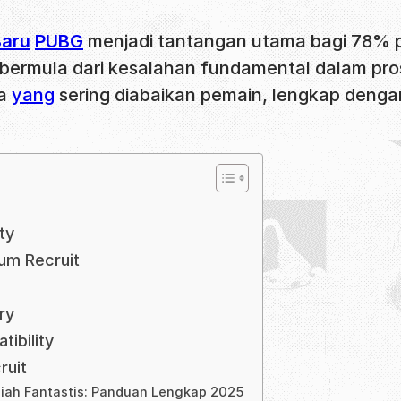
Baru
PUBG
menjadi tantangan utama bagi 78% p
bermula dari kesalahan fundamental dalam prose
ya
yang
sering diabaikan pemain, lengkap denga
ty
um Recruit
ry
ibility
ruit
ah Fantastis: Panduan Lengkap 2025