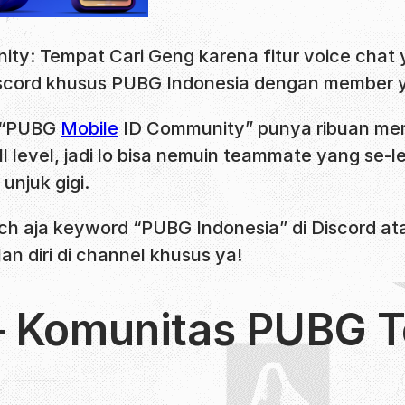
ity: Tempat Cari Geng karena fitur voice chat 
Discord khusus PUBG Indonesia dengan member ya
n “PUBG
Mobile
ID Community” punya ribuan memb
l level, jadi lo bisa nemuin teammate yang se-l
unjuk gigi.
rch aja keyword “PUBG Indonesia” di Discord ata
n diri di channel khusus ya!
– Komunitas PUBG T