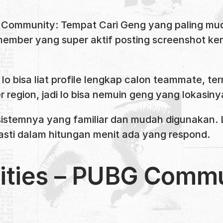
 Community: Tempat Cari Geng yang paling mud
ember yang super aktif posting screenshot kem
o bisa liat profile lengkap calon teammate, t
 region, jadi lo bisa nemuin geng yang lokasin
istemnya yang familiar dan mudah digunakan. L
pasti dalam hitungan menit ada yang respond.
ties – PUBG Commun