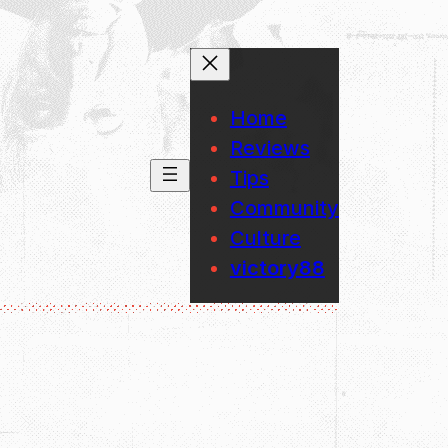
Home
Reviews
Tips
Community
Culture
victory88