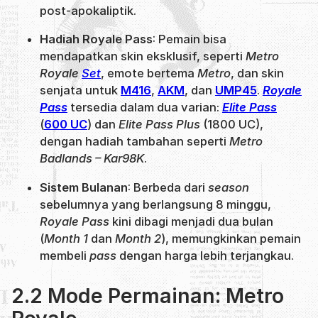
post-apokaliptik.
Hadiah Royale Pass
: Pemain bisa
mendapatkan skin eksklusif, seperti
Metro
Royale
Set
, emote bertema
Metro
, dan skin
senjata untuk
M416
,
AKM
, dan
UMP45
.
Royale
Pass
tersedia dalam dua varian:
Elite Pass
(
600 UC
) dan
Elite Pass Plus
(1800 UC),
dengan hadiah tambahan seperti
Metro
Badlands – Kar98K
.
Sistem Bulanan
: Berbeda dari
season
sebelumnya yang berlangsung 8 minggu,
Royale Pass
kini dibagi menjadi dua bulan
(
Month 1
dan
Month 2
), memungkinkan pemain
membeli
pass
dengan harga lebih terjangkau.
2.2 Mode Permainan: Metro