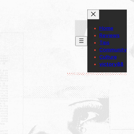
Lewati
ke
konten
Home
Reviews
Tips
Community
Culture
victory88