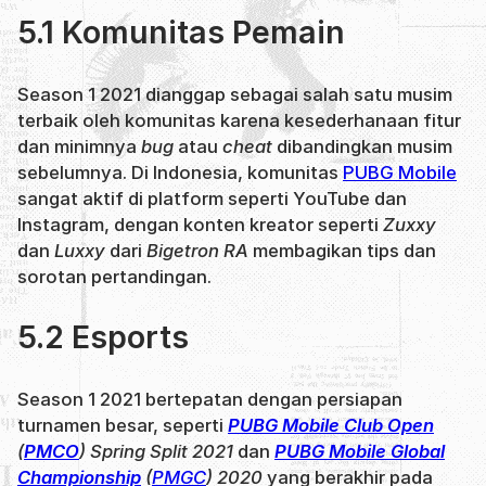
5.1 Komunitas Pemain
Season 1 2021 dianggap sebagai salah satu musim
terbaik oleh komunitas karena kesederhanaan fitur
dan minimnya
bug
atau
cheat
dibandingkan musim
sebelumnya. Di Indonesia, komunitas
PUBG Mobile
sangat aktif di platform seperti YouTube dan
Instagram, dengan konten kreator seperti
Zuxxy
dan
Luxxy
dari
Bigetron RA
membagikan tips dan
sorotan pertandingan.
5.2 Esports
Season 1 2021 bertepatan dengan persiapan
turnamen besar, seperti
PUBG Mobile Club Open
(
PMCO
) Spring Split 2021
dan
PUBG Mobile Global
Championship
(
PMGC
) 2020
yang berakhir pada