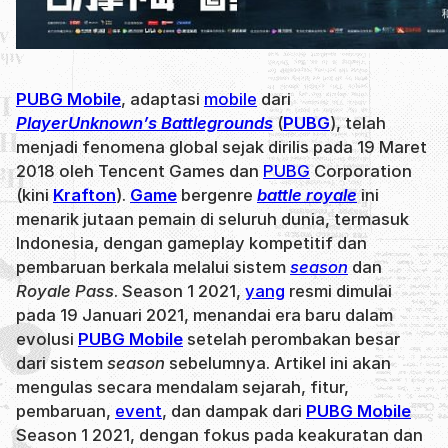
PUBG Mobile
, adaptasi
mobile
dari
PlayerUnknown’s Battlegrounds
(
PUBG
), telah
menjadi fenomena global sejak dirilis pada 19 Maret
2018 oleh Tencent Games dan
PUBG
Corporation
(kini
Krafton
).
Game
bergenre
battle royale
ini
menarik jutaan pemain di seluruh dunia, termasuk
Indonesia, dengan gameplay kompetitif dan
pembaruan berkala melalui sistem
season
dan
Royale Pass
. Season 1 2021,
yang
resmi dimulai
pada 19 Januari 2021, menandai era baru dalam
evolusi
PUBG Mobile
setelah perombakan besar
dari sistem
season
sebelumnya. Artikel ini akan
mengulas secara mendalam sejarah, fitur,
pembaruan,
event
, dan dampak dari
PUBG Mobile
Season 1 2021, dengan fokus pada keakuratan dan