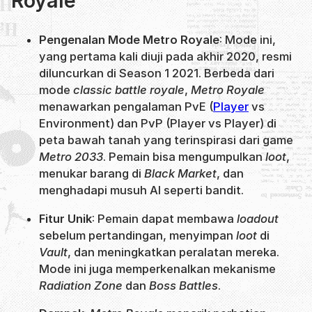
Royale
Pengenalan Mode Metro Royale
: Mode ini,
yang pertama kali diuji pada akhir 2020, resmi
diluncurkan di Season 1 2021. Berbeda dari
mode
classic battle royale
,
Metro Royale
menawarkan pengalaman PvE (
Player
vs
Environment) dan PvP (Player vs Player) di
peta bawah tanah yang terinspirasi dari game
Metro 2033
. Pemain bisa mengumpulkan
loot
,
menukar barang di
Black Market
, dan
menghadapi musuh AI seperti bandit.
Fitur Unik
: Pemain dapat membawa
loadout
sebelum pertandingan, menyimpan
loot
di
Vault
, dan meningkatkan peralatan mereka.
Mode ini juga memperkenalkan mekanisme
Radiation Zone
dan
Boss Battles
.