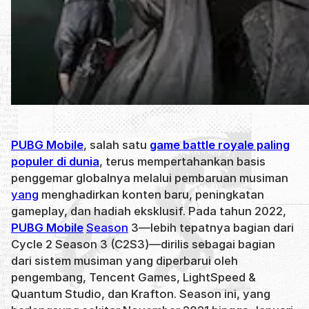
PUBG Mobile
, salah satu
game battle royale paling
populer di dunia
, terus mempertahankan basis
penggemar globalnya melalui pembaruan musiman
yang
menghadirkan konten baru, peningkatan
gameplay, dan hadiah eksklusif. Pada tahun 2022,
PUBG Mobile
Season
3—lebih tepatnya bagian dari
Cycle 2 Season 3 (C2S3)—dirilis sebagai bagian
dari sistem musiman yang diperbarui oleh
pengembang, Tencent Games, LightSpeed &
Quantum Studio, dan Krafton. Season ini, yang