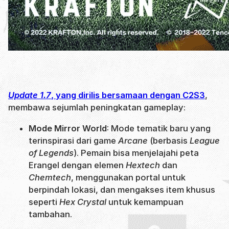
Update 1.7
, yang dirilis bersamaan dengan C2S3
,
membawa sejumlah peningkatan gameplay:
Mode Mirror World
: Mode tematik baru yang
terinspirasi dari game
Arcane
(berbasis
League
of Legends
). Pemain bisa menjelajahi peta
Erangel dengan elemen
Hextech
dan
Chemtech
, menggunakan portal untuk
berpindah lokasi, dan mengakses item khusus
seperti
Hex Crystal
untuk kemampuan
tambahan.