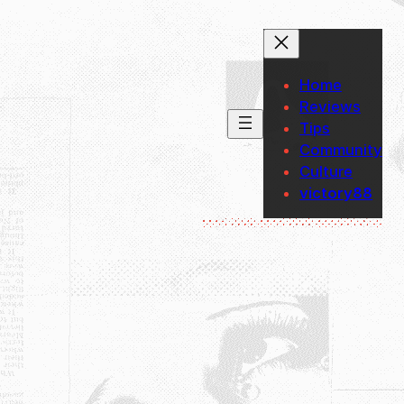
Lewati
ke
konten
Home
Reviews
Tips
Community
Culture
victory88