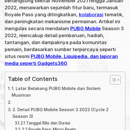
berlangsung sekitar November 2021 hingga Januari
2022, menawarkan sejumlah fitur baru, termasuk
Royale Pass yang ditingkatkan,
kolaborasi
tematik,
dan peningkatan mekanisme permainan. Artikel ini
mengulas secara mendalam
PUBG Mobile
Season 3
2022, mencakup detail pembaruan, hadiah,
tantangan, dan dampaknya pada komunitas
pemain, berdasarkan sumber terpercaya seperti
situs resmi
PUBG Mobile, Liquipedia, dan laporan
media seperti Gadgets360
.
Table of Contents
1. Latar Belakang PUBG Mobile dan Sistem
Musiman
2. Detail PUBG Mobile Season 3 2022 (Cycle 2
Season 3)
2.1 Tanggal Rilis dan Durasi
2.2 Royale Pass: Mirror Realm