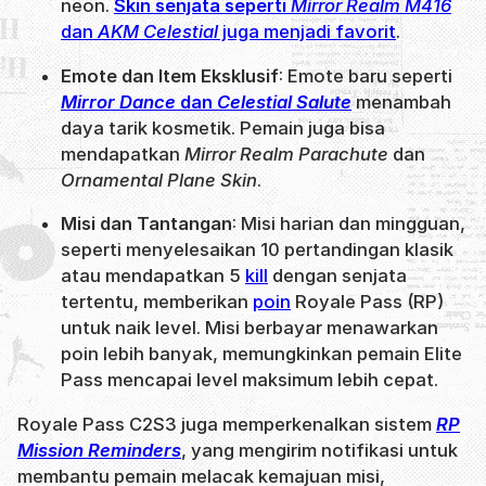
neon.
Skin senjata seperti
Mirror Realm M416
dan
AKM Celestial
juga menjadi favorit
.
Emote dan Item Eksklusif
: Emote baru seperti
Mirror Dance
dan
Celestial Salute
menambah
daya tarik kosmetik. Pemain juga bisa
mendapatkan
Mirror Realm Parachute
dan
Ornamental Plane Skin
.
Misi dan Tantangan
: Misi harian dan mingguan,
seperti menyelesaikan 10 pertandingan klasik
atau mendapatkan 5
kill
dengan senjata
tertentu, memberikan
poin
Royale Pass (RP)
untuk naik level. Misi berbayar menawarkan
poin lebih banyak, memungkinkan pemain Elite
Pass mencapai level maksimum lebih cepat.
Royale Pass C2S3 juga memperkenalkan sistem
RP
Mission Reminders
, yang mengirim notifikasi untuk
membantu pemain melacak kemajuan misi,