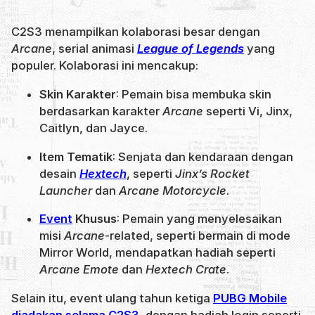
C2S3 menampilkan kolaborasi besar dengan
Arcane
, serial animasi
League of Legends
yang
populer. Kolaborasi ini mencakup:
Skin Karakter
: Pemain bisa membuka skin
berdasarkan karakter
Arcane
seperti Vi, Jinx,
Caitlyn, dan Jayce.
Item Tematik
: Senjata dan kendaraan dengan
desain
Hextech
, seperti
Jinx’s Rocket
Launcher
dan
Arcane Motorcycle
.
Event
Khusus
: Pemain yang menyelesaikan
misi
Arcane
-related, seperti bermain di mode
Mirror World, mendapatkan hadiah seperti
Arcane Emote
dan
Hextech Crate
.
Selain itu, event ulang tahun ketiga
PUBG Mobile
diadakan selama C2S3
, dengan hadiah login seperti