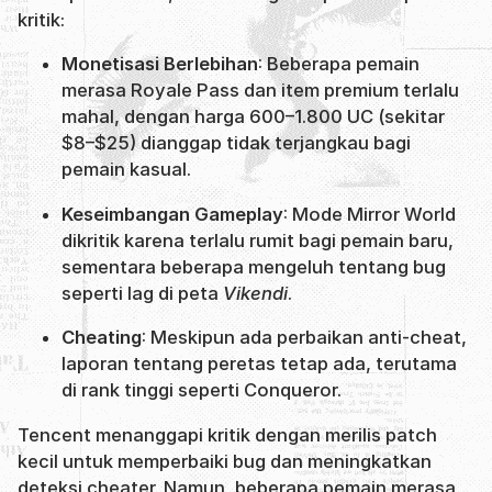
kritik:
Monetisasi Berlebihan
: Beberapa pemain
merasa Royale Pass dan item premium terlalu
mahal, dengan harga 600–1.800 UC (sekitar
$8–$25) dianggap tidak terjangkau bagi
pemain kasual.
Keseimbangan Gameplay
: Mode Mirror World
dikritik karena terlalu rumit bagi pemain baru,
sementara beberapa mengeluh tentang bug
seperti lag di peta
Vikendi
.
Cheating
: Meskipun ada perbaikan anti-cheat,
laporan tentang peretas tetap ada, terutama
di rank tinggi seperti Conqueror.
Tencent menanggapi kritik dengan merilis patch
kecil untuk memperbaiki bug dan meningkatkan
deteksi cheater. Namun, beberapa pemain merasa