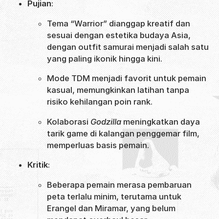
Pujian
:
Tema “Warrior” dianggap kreatif dan
sesuai dengan estetika budaya Asia,
dengan outfit samurai menjadi salah satu
yang paling ikonik hingga kini.
Mode TDM menjadi favorit untuk pemain
kasual, memungkinkan latihan tanpa
risiko kehilangan poin rank.
Kolaborasi
Godzilla
meningkatkan daya
tarik game di kalangan penggemar film,
memperluas basis pemain.
Kritik
:
Beberapa pemain merasa pembaruan
peta terlalu minim, terutama untuk
Erangel dan Miramar, yang belum