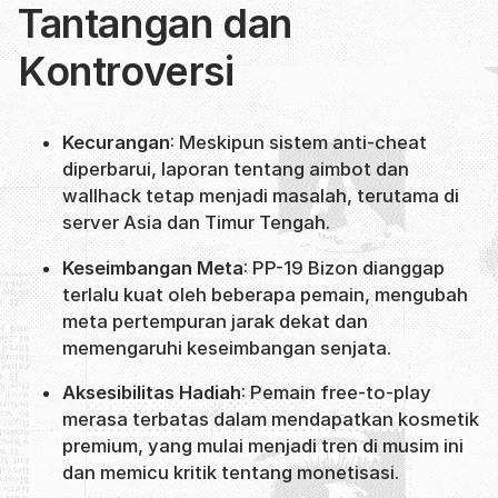
Tantangan dan
Kontroversi
Kecurangan
: Meskipun sistem anti-cheat
diperbarui, laporan tentang aimbot dan
wallhack tetap menjadi masalah, terutama di
server Asia dan Timur Tengah.
Keseimbangan Meta
: PP-19 Bizon dianggap
terlalu kuat oleh beberapa pemain, mengubah
meta pertempuran jarak dekat dan
memengaruhi keseimbangan senjata.
Aksesibilitas Hadiah
: Pemain free-to-play
merasa terbatas dalam mendapatkan kosmetik
premium, yang mulai menjadi tren di musim ini
dan memicu kritik tentang monetisasi.