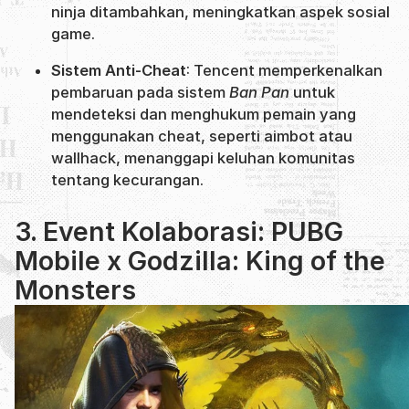
ninja ditambahkan, meningkatkan aspek sosial
game.
Sistem Anti-Cheat
: Tencent memperkenalkan
pembaruan pada sistem
Ban Pan
untuk
mendeteksi dan menghukum pemain yang
menggunakan cheat, seperti aimbot atau
wallhack, menanggapi keluhan komunitas
tentang kecurangan.
3. Event Kolaborasi: PUBG
Mobile x Godzilla: King of the
Monsters