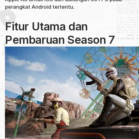
perangkat Android tertentu.
Fitur Utama dan
Pembaruan Season 7