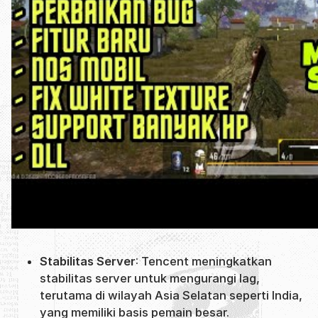
Stabilitas Server
: Tencent meningkatkan
stabilitas server untuk mengurangi lag,
terutama di wilayah Asia Selatan seperti India,
yang memiliki basis pemain besar.