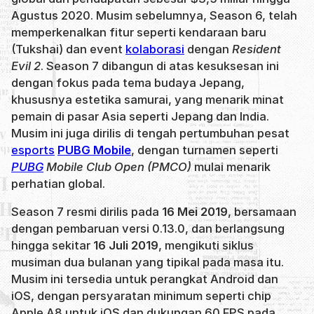
Agustus 2020. Musim sebelumnya, Season 6, telah
memperkenalkan fitur seperti kendaraan baru
(Tukshai) dan event
kolaborasi
dengan
Resident
Evil 2
. Season 7 dibangun di atas kesuksesan ini
dengan fokus pada tema budaya Jepang,
khususnya estetika samurai, yang menarik minat
pemain di pasar Asia seperti Jepang dan India.
Musim ini juga dirilis di tengah pertumbuhan pesat
esports
PUBG Mobile
, dengan turnamen seperti
PUBG
Mobile Club Open (PMCO)
mulai menarik
perhatian global.
Season 7 resmi dirilis pada
16 Mei 2019
, bersamaan
dengan pembaruan versi 0.13.0, dan berlangsung
hingga sekitar
16 Juli 2019
, mengikuti siklus
musiman dua bulanan yang tipikal pada masa itu.
Musim ini tersedia untuk perangkat Android dan
iOS, dengan persyaratan minimum seperti chip
Apple A8 untuk iOS dan dukungan 60 FPS pada