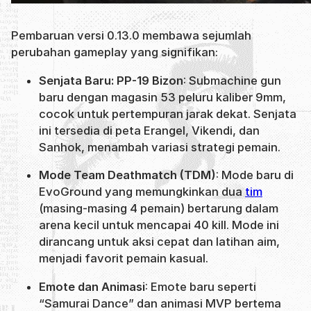
Pembaruan versi 0.13.0 membawa sejumlah
perubahan gameplay yang signifikan:
Senjata Baru: PP-19 Bizon
: Submachine gun
baru dengan magasin 53 peluru kaliber 9mm,
cocok untuk pertempuran jarak dekat. Senjata
ini tersedia di peta Erangel, Vikendi, dan
Sanhok, menambah variasi strategi pemain.
Mode Team Deathmatch (TDM)
: Mode baru di
EvoGround yang memungkinkan dua
tim
(masing-masing 4 pemain) bertarung dalam
arena kecil untuk mencapai 40 kill. Mode ini
dirancang untuk aksi cepat dan latihan aim,
menjadi favorit pemain kasual.
Emote dan Animasi
: Emote baru seperti
“Samurai Dance” dan animasi MVP bertema