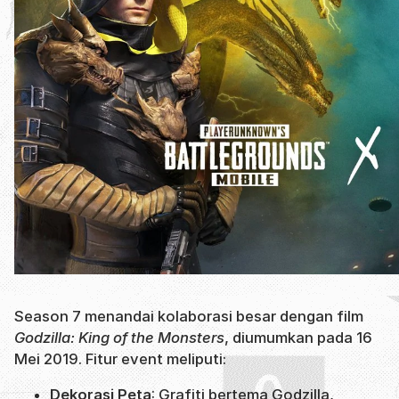
Season 7 menandai kolaborasi besar dengan film
Godzilla: King of the Monsters
, diumumkan pada 16
Mei 2019. Fitur event meliputi:
Dekorasi Peta
: Grafiti bertema Godzilla,