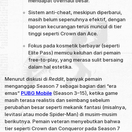
mendapat overhaul besar.
Sistem anti-cheat, meskipun diperbarui,
masih belum sepenuhnya efektif, dengan
laporan kecurangan terus muncul di tier
tinggi seperti Crown dan Ace.
Fokus pada kosmetik berbayar (seperti
Elite Pass) memicu keluhan dari pemain
free-to-play, yang merasa sulit bersaing
dalam hal estetika.
Menurut diskusi di
Reddit
, banyak pemain
menganggap Season 7 sebagai bagian dari “era
emas”
PUBG Mobile
(Season 3–15), ketika game
masih terasa realistis dan seimbang sebelum
perubahan besar seperti mekanik fantasi (misalnya,
levitasi atau mode Spider-Man) di musim-musim
berikutnya. Pemain veteran menyebutkan bahwa
tier seperti Crown dan Conqueror pada Season 7