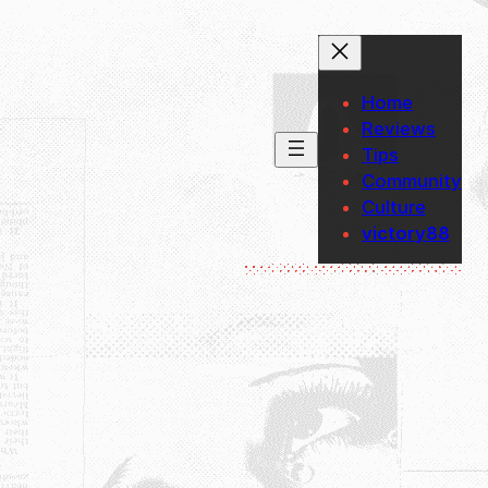
Lewati
ke
konten
Home
Reviews
Tips
Community
Culture
victory88